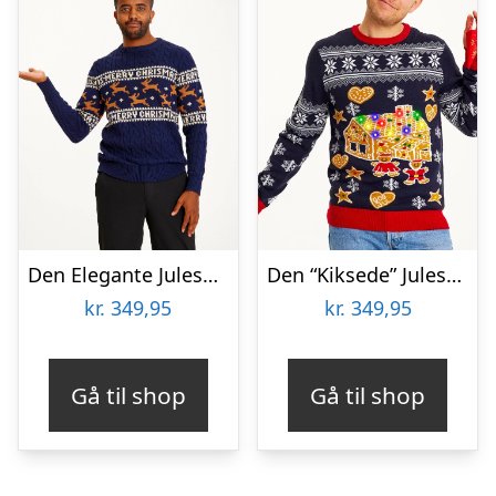
Den Elegante Julesweater Blå – herre / mænd.
Den “Kiksede” Julesweater – herre / mænd
kr.
349,95
kr.
349,95
Gå til shop
Gå til shop