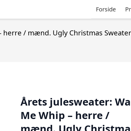
Forside
P
– herre / mænd. Ugly Christmas Sweater
Årets julesweater: W
Me Whip – herre /
mænd. Ugly Christma