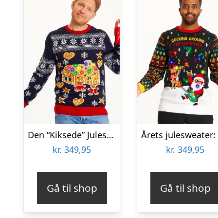
Den “Kiksede” Julesweater – herre / mænd
kr.
349,95
kr.
349,95
Gå til shop
Gå til shop