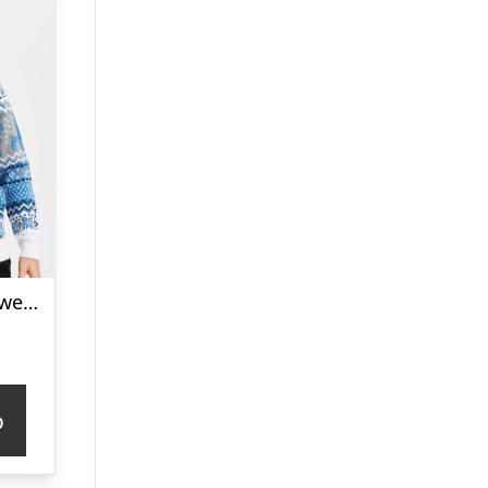
Traditionel Julesweater Blå – herre / mænd
p