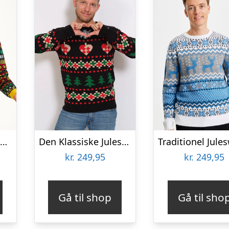
Årets julesweater: Rocking Around The Christmas Tree – herre / mænd. Ugly Christmas Sweater lavet i Danmark
Den Klassiske Julesweater Sort – herre / mænd
kr.
249,95
kr.
249,95
Gå til shop
Gå til sho