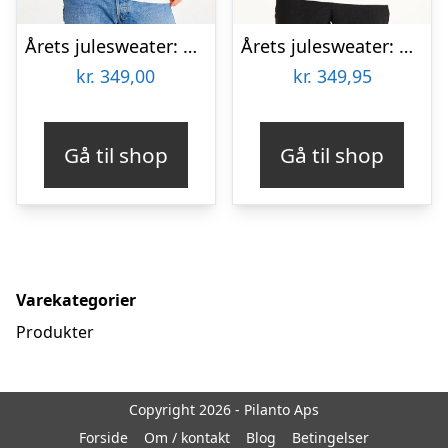
Årets julesweater: Make It Rein – herre / mænd. Ugly Christmas Sweater lavet i Danmark
Årets julesweater: Rocking Around The Christmas Tree – herre / mænd. Ugly Christmas Sweater lavet i Danmark
kr.
349,00
kr.
349,95
Gå til shop
Gå til shop
Varekategorier
Produkter
Copyright 2026 - Pilanto Aps
Forside
Om / kontakt
Blog
Betingelser