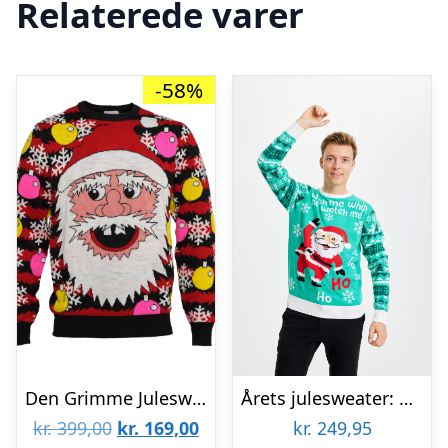
Relaterede varer
-58%
Den Grimme Julesweater – herre / mænd
Årets julesweater: Watch Me Whip – herre / mænd. Ugly Christmas Sweater lavet i Danmark
Den
Den
kr.
399,00
kr.
169,00
kr.
249,95