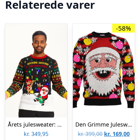
Relaterede varer
-58%
Årets julesweater: Rocking Around The Christmas Tree – herre / mænd. Ugly Christmas Sweater lavet i Danmark
Den Grimme Julesweater – herre / mænd
Den
De
kr.
349,95
kr.
399,00
kr.
169,00