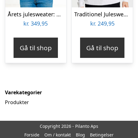
Årets julesweater: Bite Me – herre / mænd. Ugly Christmas Sweater lavet i Danmark
Traditionel Julesweater Blå – herre / mænd
kr.
349,95
kr.
249,95
Gå til shop
Gå til shop
Varekategorier
Produkter
Copyright 2026 - Pilanto Aps
Forside
Om / kontakt
Blog
Betingelser