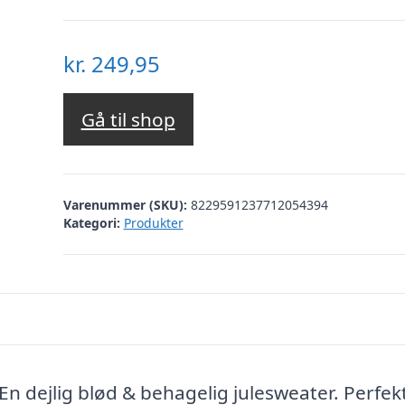
kr.
249,95
Gå til shop
Varenummer (SKU):
8229591237712054394
Kategori:
Produkter
 En dejlig blød & behagelig julesweater. Perfek