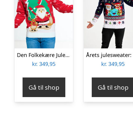
Den Folkekære Julesweater – herre / mænd.
kr.
349,95
kr.
349,95
Gå til shop
Gå til shop