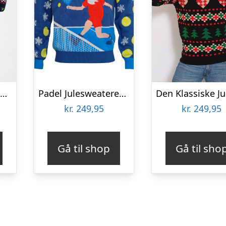
Årets julesweater: Heal The World Velgørenhed – herre / mænd. Ugly Christmas Sweater lavet i Danmark
Padel Julesweateren – herre / mænd
kr.
249,95
kr.
249,95
Gå til shop
Gå til sho