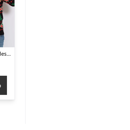
Den Klassiske Julesweater Sort – herre / mænd
p