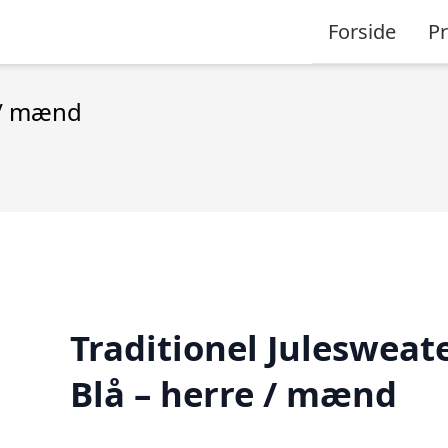
Forside
P
e / mænd
Traditionel Julesweat
Blå – herre / mænd