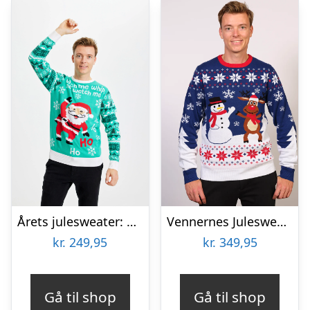
Årets julesweater: Watch Me Whip – herre / mænd. Ugly Christmas Sweater lavet i Danmark
Vennernes Julesweater – herre / mænd.
kr.
249,95
kr.
349,95
Gå til shop
Gå til shop